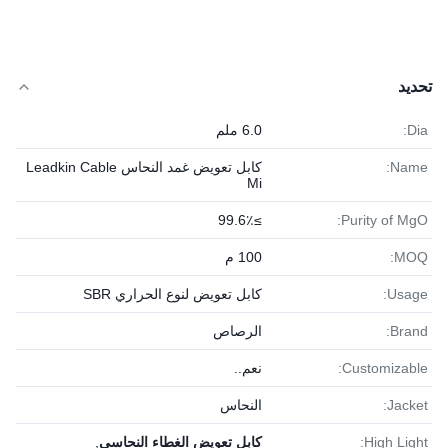
تحديد
Dia:
6.0 ملم
Name:
كابل تعويض غمد النحاس Leadkin Cable
Mi
≥99.6٪
Purity of MgO:
MOQ:
100 م
Usage:
كابل تعويض لنوع الحراري SBR
Brand:
الرصاص
Customizable:
نعم..
Jacket:
النحاس
High Light:
كابل تعويض الغطاء النحاسي
,