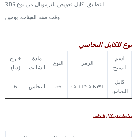
التطبيق: كابل تعويض للثرموبال من نوع RBS
وقت صنع العينات: يومين
نوع للكابل النحاسي
اسم
مادة
خارج
الرمز
النوع
ا
المنتج
الشايث
(ديا)
كابل
1*Cu+1*CuNi
φ6
النحاس
6
النحاس
معلومات عن كابل النحاس