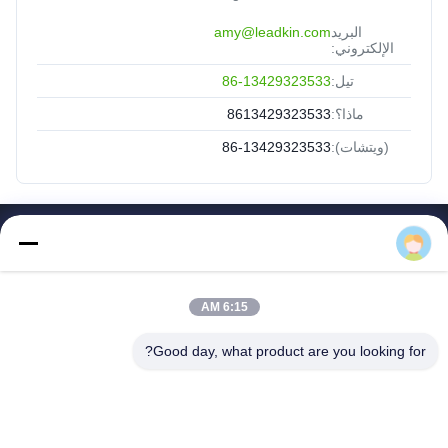
البريد
amy@leadkin.com
الإلكتروني:
تيل:
86-13429323533
ماذا؟:
8613429323533
(ويتشات):
86-13429323533
Amy
روابط سريعة
الصفحة الرئيسية
منتجات
6:15 AM
معلومات عنا
Good day, what product are you looking for?
جولة في المعمل
مراقبة الجودة
اتصل بنا
اطلب اقتباس