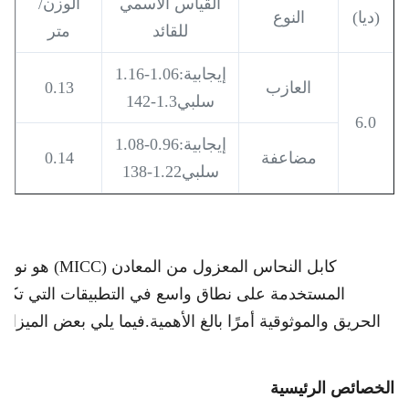
القياس الاسمي
الوزن/
(ديا)
النوع
للقائد
متر
إيجابية:1.06-1.16
العازب
0.13
سلبي1.3-142
6.0
إيجابية:0.96-1.08
مضاعفة
0.14
سلبي1.22-138
كابل النحاس المعزول 
المستخدمة على نطاق واسع في التطبيقات التي تكون ف
الحريق والموثوقية أمرًا بالغ الأهمية.فيما يلي بعض الميزا
الخصائص الرئيسية