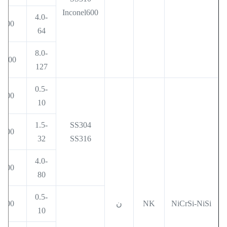
Inconel600
4.0-
900
64
8.0-
1000
127
0.5-
400
10
1.5-
SS304
600
32
SS316
4.0-
800
80
0.5-
NiCrSi-NiSi
NK
ن
500
10