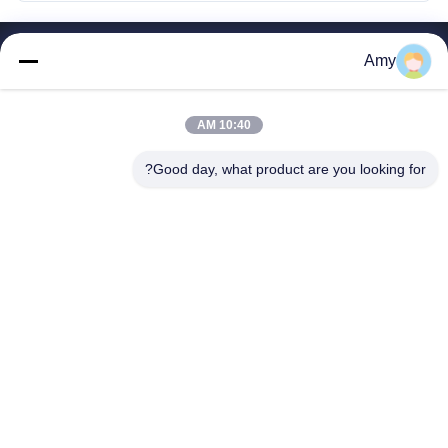
Amy
روابط سريعة
الصفحة الرئيسية
منتجات
10:40 AM
معلومات عنا
Good day, what product are you looking for?
جولة في المعمل
مراقبة الجودة
اتصل بنا
اطلب اقتباس
Ningbo Leadkin Instrument Complete Sets Of
Equipment Co., Ltd.
0086-574-86627772
amy@leadkin.com
اتبعنا