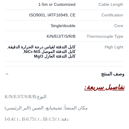
1-5m or Customized
Cable Length:
ISO9001, IATF16949, CE
Certification:
Single/double
Core:
K/N/E/J/T/S/R/B
Thermocouple Type:
High Light:
كابل التدفئة لقياس درجة الحرارة الدقيقة
,
كابل التدفئة الموصل NiCr-NiS
,
كابل التدفئة العازل MgO
وصف المنتج
تفاصيل سريعة:
النوع:
K/N/E/J/T/S/R/B
مكان المنشأ: تشيجيانغ، الصين (البر الرئيسي)
دقة: I-0.4٪ t ، II-0.75٪ t ، III-1.5٪ t