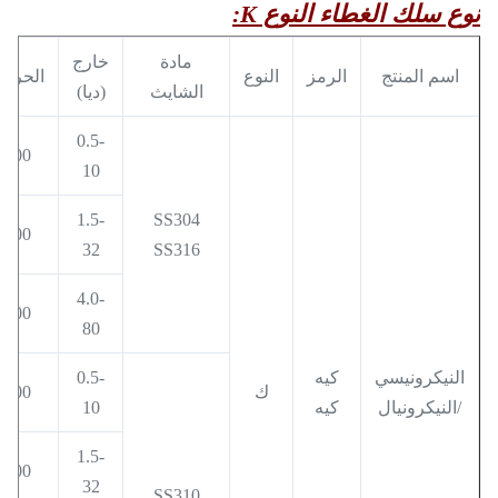
نوع سلك الغطاء النوع K:
مادة
خارج
اسم المنتج
الرمز
النوع
الحرار
الشايث
(ديا)
0.5-
400
10
1.5-
SS304
600
32
SS316
4.0-
800
80
النيكرونيسي
كيه
0.5-
ك
500
/النيكرونيال
كيه
10
1.5-
800
32
SS310