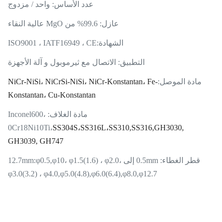
عدد الأساس: واحد / مزدوج
عازل: 99.6% من MgO عالية النقاء
الشهادة:
ISO9001 ، IATF16949 ، CE
التطبيق: الاتصال مع ثيرموبول و آلة الأجهزة
مادة الموصل:
NiCr-NiSi، NiCrSi-NiSi، NiCr-Konstantan، Fe-
Konstantan، Cu-Konstantan
مادة الغلاف: Inconel600،
0Cr18Ni10Ti،
SS304S،SS316L،SS310,SS316,GH3030,
GH3039, GH747
قطر الغطاء: 0.5mm إلى 12.7mm:φ0.5,φ10، φ1.5(1.6) ، φ2.0،
φ3.0(3.2) ، φ4.0,φ5.0(4.8),φ6.0(6.4),φ8.0,φ12.7