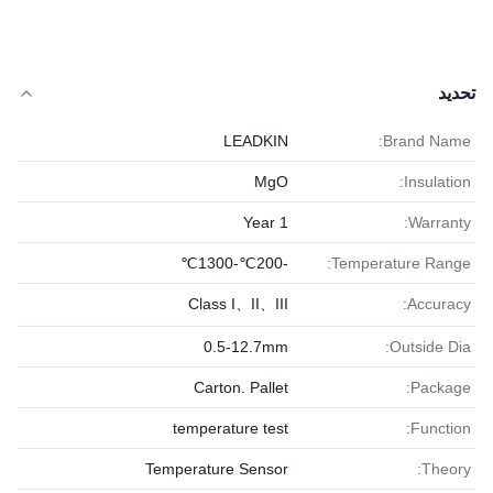
تحديد
LEADKIN
Brand Name:
MgO
Insulation:
1 Year
Warranty:
-200℃-1300℃
Temperature Range:
Class I、II、III
Accuracy:
0.5-12.7mm
Outside Dia:
Carton. Pallet
Package:
temperature test
Function:
Temperature Sensor
Theory: