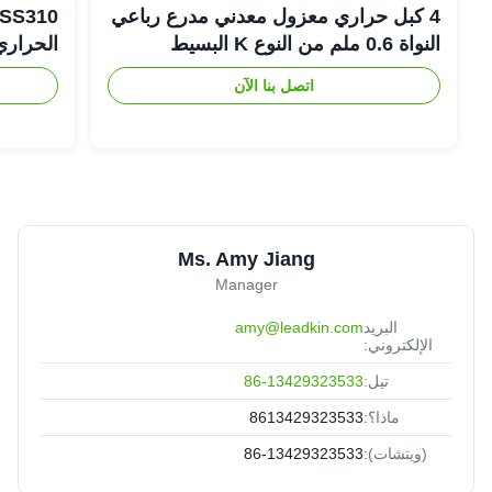
4 كبل حراري معزول معدني مدرع رباعي
النواة 0.6 ملم من النوع K البسيط
الحراري
اتصل بنا الآن
Ms. Amy Jiang
Manager
البريد
amy@leadkin.com
الإلكتروني:
تيل:
86-13429323533
ماذا؟:
8613429323533
(ويتشات):
86-13429323533