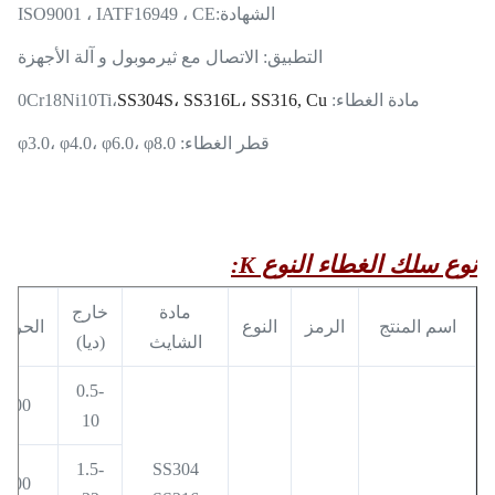
الشهادة:
ISO9001 ، IATF16949 ، CE
التطبيق: الاتصال مع ثيرموبول و آلة الأجهزة
مادة الغطاء: 0Cr18Ni10Ti،
SS304S، SS316L، SS316, Cu
قطر الغطاء: φ3.0، φ4.0، φ6.0، φ8.0
نوع سلك الغطاء النوع K:
مادة
خارج
اسم المنتج
الرمز
النوع
الحرار
الشايث
(ديا)
0.5-
400
10
1.5-
SS304
600