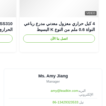
VIDEO
4 كبل حراري معزول معدني مدرع رباعي
النواة 0.6 ملم من النوع K البسيط
الحراري
اتصل بنا الآن
Ms. Amy Jiang
Manager
البريد
amy@leadkin.com
الإلكتروني:
تيل:
86-13429323533