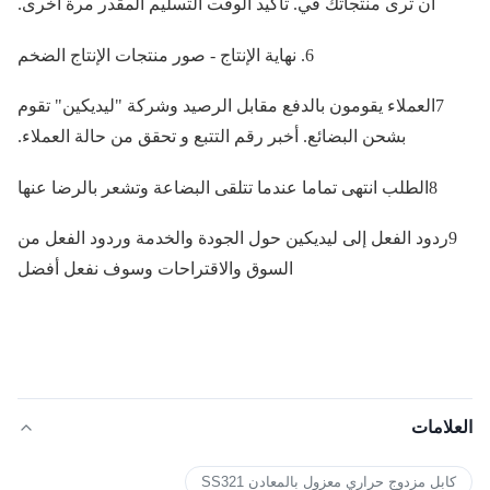
أن ترى منتجاتك في. تأكيد الوقت التسليم المقدر مرة أخرى.
6. نهاية الإنتاج - صور منتجات الإنتاج الضخم
7العملاء يقومون بالدفع مقابل الرصيد وشركة "ليديكين" تقوم
بشحن البضائع. أخبر رقم التتبع و تحقق من حالة العملاء.
8الطلب انتهى تماما عندما تتلقى البضاعة وتشعر بالرضا عنها
9ردود الفعل إلى ليديكين حول الجودة والخدمة وردود الفعل من
السوق والاقتراحات وسوف نفعل أفضل
العلامات
كابل مزدوج حراري معزول بالمعادن SS321