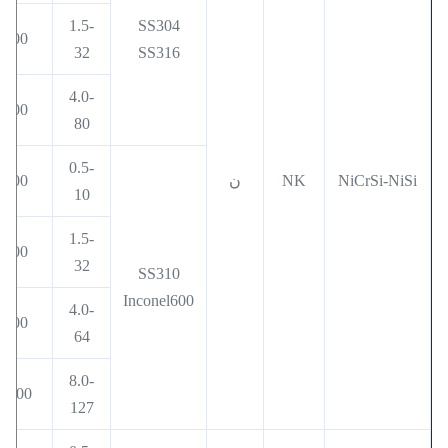
1.5-
SS304
600
32
SS316
4.0-
800
80
0.5-
NiCrSi-NiSi
NK
ن
500
10
1.5-
800
32
SS310
Inconel600
4.0-
900
64
8.0-
1000
127