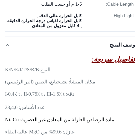
Cable Length:
1-5 م أو حسب الطلب
High Light:
كابل الحرارة عالي الدقة
,
كابل الحرارة لقياس درجة الحرارة الدقيقة
,
4 كابل معزول من المعادن
وصف المنتج
تفاصيل سريعة:
النوع:
K/N/E/J/T/S/R/B
مكان المنشأ: تشيجيانغ، الصين (البر الرئيسي)
دقة: I-0.4٪ t ، II-0.75٪ t ، III-1.5٪ t
عدد الأساس: 23,4,6
مادة الرصاص العازلة من المعادن غير العضوية: Ni، Cu
عازل: 99.6% من MgO عالية النقاء