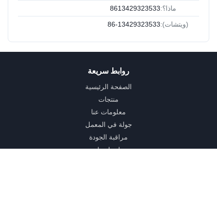
ماذا؟:
8613429323533
(ويتشات):
86-13429323533
روابط سريعة
الصفحة الرئيسية
منتجات
معلومات عنا
جولة في المعمل
مراقبة الجودة
اتصل بنا
اطلب اقتباس
Ningbo Leadkin Instrument Complete Sets Of
Equipment Co., Ltd.
0086-574-86627772