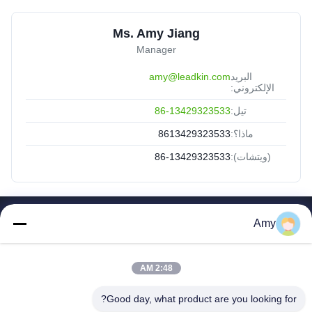
Ms. Amy Jiang
Manager
البريد
amy@leadkin.com
الإلكتروني:
تيل:
86-13429323533
ماذا؟:
8613429323533
(ويتشات):
86-13429323533
Amy
روابط سريعة
الصفحة الرئيسية
منتجات
2:48 AM
معلومات عنا
Good day, what product are you looking for?
جولة في المعمل