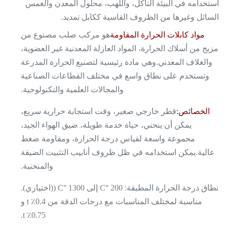
استخدامه في البيئة التآكل، واللهب، محلول المعدن والغمس
السائل وغيرها من الظروف القاسية ككابل تمديد.
مواد كابلات الحرارة المقاومة
هو مركب صلب مصنوع من
مزيج من أسلاك الحرارة، المواد العازلة المعدنية غير العضوية،
والغلاف المعدني.وهي مادة رئيسية لتصنيع الحرارة المدرعة
وتستخدم على نطاق واسع في مختلف القطاعات الصناعية
والمجالات العلمية والتكنولوجية.
الخصائص:
قطر خارجي صغير، وقت استجابة حرارية سريع،
يمكن أن ينحني، حياة خدمة طويلة، ضيق الهواء الجيد،
مجموعة واسعة لقياس درجة الحرارة، ومقاومة ضغط
عالية.يمكن استخدامه في ظل ظروف أنابيب التثبيت الضيقة
والمنحنية.
نطاق درجة الحرارة المطبقة: 200 °C إلى 1300 °C ((اختياري).
مناسبة لمختلف المناسبات مع درجات الدقة من 0.4٪ t و
0.75٪ t.