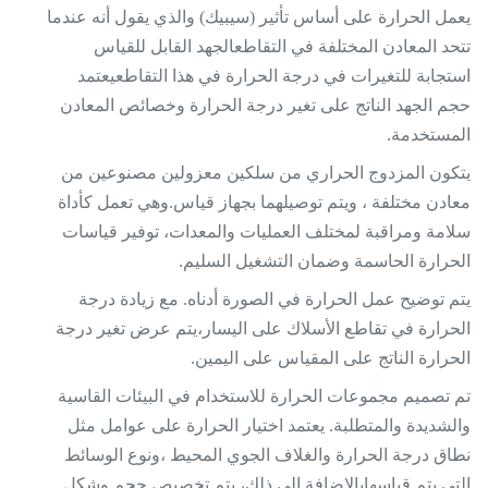
يعمل الحرارة على أساس تأثير (سيبيك) والذي يقول أنه عندما
تتحد المعادن المختلفة في التقاطعالجهد القابل للقياس
استجابة للتغيرات في درجة الحرارة في هذا التقاطعيعتمد
حجم الجهد الناتج على تغير درجة الحرارة وخصائص المعادن
المستخدمة.
يتكون المزدوج الحراري من سلكين معزولين مصنوعين من
معادن مختلفة ، ويتم توصيلهما بجهاز قياس.وهي تعمل كأداة
سلامة ومراقبة لمختلف العمليات والمعدات، توفير قياسات
الحرارة الحاسمة وضمان التشغيل السليم.
يتم توضيح عمل الحرارة في الصورة أدناه. مع زيادة درجة
الحرارة في تقاطع الأسلاك على اليسار،يتم عرض تغير درجة
الحرارة الناتج على المقياس على اليمين.
تم تصميم مجموعات الحرارة للاستخدام في البيئات القاسية
والشديدة والمتطلبة. يعتمد اختيار الحرارة على عوامل مثل
نطاق درجة الحرارة والغلاف الجوي المحيط ،ونوع الوسائط
التي يتم قياسهابالإضافة إلى ذلك، يتم تخصيص حجم وشكل