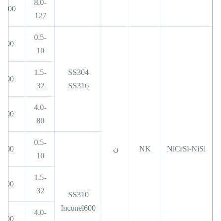
8.0-
1000
127
0.5-
400
10
1.5-
SS304
600
32
SS316
4.0-
800
80
0.5-
NiCrSi-NiSi
NK
ن
500
10
1.5-
800
32
SS310
Inconel600
4.0-
900