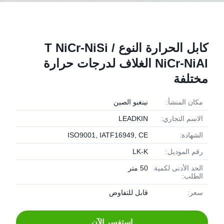
كابل الحرارة النوع T NiCr-NiSi /
NiCr-NiAl الغلاف لدرجات حرارة
مختلفة
مكان المنشأ:
نينغبو الصين
الاسم التجاري:
LEADKIN
الشهادة:
ISO9001, IATF16949, CE
رقم الموديل:
LK-K
الحد الأدنى لكمية
50 متر
الطلب:
سعر:
قابل للتفاوض
استفسر الآن