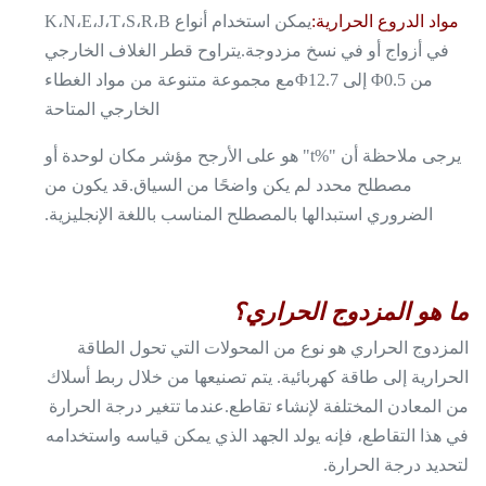
مواد الدروع الحرارية:
يمكن استخدام أنواع K،N،E،J،T،S،R،B
في أزواج أو في نسخ مزدوجة.يتراوح قطر الغلاف الخارجي
من Φ0.5 إلى Φ12.7مع مجموعة متنوعة من مواد الغطاء
الخارجي المتاحة
يرجى ملاحظة أن "%t" هو على الأرجح مؤشر مكان لوحدة أو
مصطلح محدد لم يكن واضحًا من السياق.قد يكون من
الضروري استبدالها بالمصطلح المناسب باللغة الإنجليزية.
ما هو المزدوج الحراري؟
المزدوج الحراري هو نوع من المحولات التي تحول الطاقة
الحرارية إلى طاقة كهربائية. يتم تصنيعها من خلال ربط أسلاك
من المعادن المختلفة لإنشاء تقاطع.عندما تتغير درجة الحرارة
في هذا التقاطع، فإنه يولد الجهد الذي يمكن قياسه واستخدامه
لتحديد درجة الحرارة.