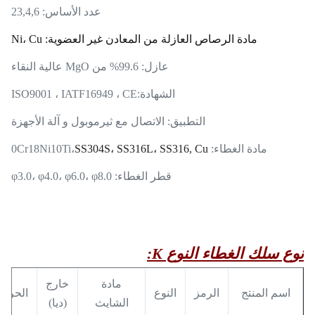
عدد الأساس: 23,4,6
مادة الرصاص العازلة من المعادن غير العضوية: Ni، Cu
عازل: 99.6% من MgO عالية النقاء
الشهادة:
ISO9001 ، IATF16949 ، CE
التطبيق: الاتصال مع ثيرموبول و آلة الأجهزة
مادة الغطاء: 0Cr18Ni10Ti،
SS304S، SS316L، SS316, Cu
قطر الغطاء: φ3.0، φ4.0، φ6.0، φ8.0
نوع سلك الغطاء النوع K:
مادة
خارج
اسم المنتج
الرمز
النوع
الحرار
الشايث
(ديا)