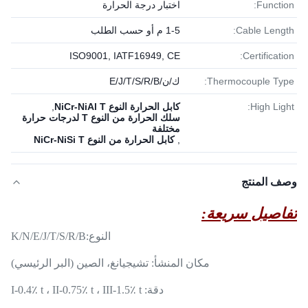
Function:
اختبار درجة الحرارة
Cable Length:
1-5 م أو حسب الطلب
ISO9001, IATF16949, CE
Certification:
Thermocouple Type:
ك/ن/E/J/T/S/R/B
High Light:
كابل الحرارة النوع NiCr-NiAl T
,
سلك الحرارة من النوع T لدرجات حرارة
مختلفة
,
كابل الحرارة من النوع NiCr-NiSi T
وصف المنتج
تفاصيل سريعة:
النوع:
K/N/E/J/T/S/R/B
مكان المنشأ: تشيجيانغ، الصين (البر الرئيسي)
دقة: I-0.4٪ t ، II-0.75٪ t ، III-1.5٪ t