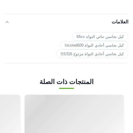
4. يرتب العميل الدفع للإيداع ويرسل لنا قسيمة البنك.
5. الإنتاج الأوسط - أرسل صورًا لإظهار خط الإنتاج الذي يمكنك رؤية منتجاتك فيه.قم
بتأكيد وقت التسليم المقدر مرة أخرى.
6. نهاية صور الإنتاج الإنتاج الضخم.
7. يقوم العملاء بالدفع مقابل الرصيد ويقوم LEADKIN بشحن البضائع.أبلغ رقم ​​التتبع
وتحقق من حالة العملاء.
8. يتم الانتهاء من الطلب بشكل مثالي عند استلام البضائع والرضا عنها.
9. ردود الفعل إلى LEADKIN حول الجودة والخدمة وردود فعل السوق
واقتراح.وسنفعل ما هو أفضل.
العلامات
كبل نحاسي ثنائي النواة Micc