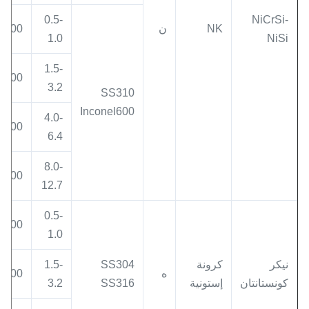
0.5-
NiCrSi-
NK
ن
500
1.0
NiSi
1.5-
800
3.2
SS310
Inconel600
4.0-
900
6.4
8.0-
1000
12.7
0.5-
400
1.0
نيكر
كرونة
SS304
1.5-
ه
600
كونستانتان
إستونية
SS316
3.2