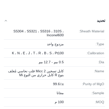
تحديد
SS304 ، SS321 ، SS316 ، 310S ،
Sheath Material:
Inconel600
Type:
مزدوج واحد
K ، N ، E ، J ، T ​​، R ، B ، S ، Pt100
Calibration:
Dia:
0.5 مم - 12.7 مم
Name:
كابل تسخين Micc 2 قلب نحاسي مُغلف
بنوع R كابل حراري من النوع Mi
≥99.6٪
Purity of MgO:
Sample:
مجانا
MOQ:
100 م