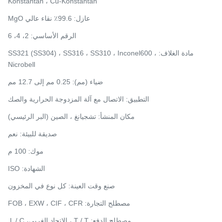
Konstantan ، Cu-Konstantan
عازل: 99.6٪ نقاء عالي MgO
الرقم الأساسي: 2، 4، 6
مادة الغلاف: SS321 (SS304) ، SS316 ، SS310 ، Inconel600 ،
Nicrobell
ضياء (مم): 0.25 مم إلى 12.7 مم
التطبيق: الاتصال مع آلة المزدوجة الحرارية والصك
مكان المنشأ: تشجيانغ ، الصين (البر الرئيسي)
صديقة للبيئة: نعم
موك: 100 م
الشهادة: ISO
صنع وقت العينة: كل نوع في المخزون
مصطلح التجارة: FOB ، EXW ، CIF ، CFR
مصطلح الدفع: T / T ،
الاتحاد الغربي
، L / C.