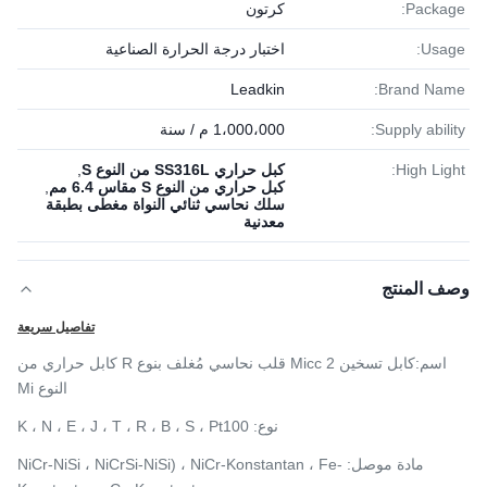
Package:
كرتون
Usage:
اختبار درجة الحرارة الصناعية
Leadkin
Brand Name:
Supply ability:
1،000،000 م / سنة
High Light:
كبل حراري SS316L من النوع S
,
كبل حراري من النوع S مقاس 6.4 مم
,
سلك نحاسي ثنائي النواة مغطى بطبقة
معدنية
وصف المنتج
تفاصيل سريعة
اسم:
كابل تسخين Micc 2 قلب نحاسي مُغلف بنوع R كابل حراري من
النوع Mi
نوع:
K ، N ، E ، J ، T ​​، R ، B ، S ، Pt100
مادة موصل: NiCr-NiSi ،
NiCrSi-NiSi) ، NiCr-Konstantan ، Fe-