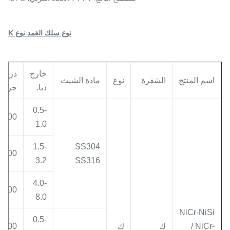
نوع سلك الغمد نوع K
خارج
درجة
اسم المنتج
الشفرة
نوع
مادة الشيث
ديا.
حرارة
0.5-
400
1.0
1.5-
SS304
600
3.2
SS316
4.0-
800
8.0
NiCr-NiSi
0.5-
/ NiCr-
ك
ك
500