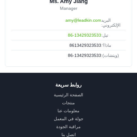
VIDEO
4 كبل حراري معزول معدني مدرع رباعي
النواة 0.6 ملم من النوع K البسيط
الحراري
اتصل بنا الآن
Ms. Amy Jiang
Manager
البريد
amy@leadkin.com
الإلكتروني:
تيل:
86-13429323533