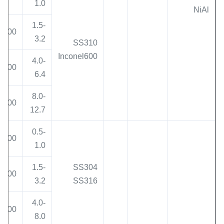
1.0
NiAl
1.5-
800
3.2
SS310
Inconel600
4.0-
900
6.4
8.0-
1000
12.7
0.5-
400
1.0
1.5-
SS304
600
3.2
SS316
4.0-
800
8.0