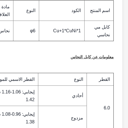
مادة
اسم المنتج
الكود
النوع
الغلا
كابل مي
1*Cu+1*CuNi
φ6
نحاس
نحاسي
معلومات عن كابل النحاس
القطر
النوع
القطر الاسمي للم
أحادي
1.42
6.0
مزدوج
1.38