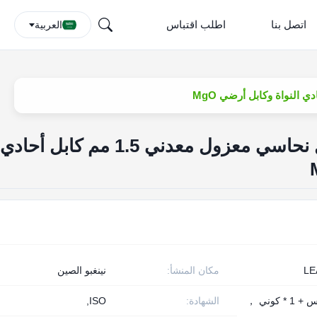
اتصل بنا
اطلب اقتباس
العربية
Cu-CuNi 1.16mm كبل نحاسي معزول معدني 1.5 مم كابل أحادي
LE
مكان المنشأ:
نينغبو الصين
1 * نحاس + 1 * كوني ，
الشهادة:
ISO,