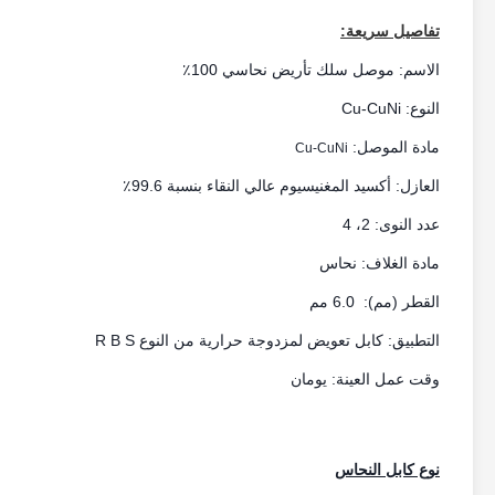
تفاصيل سريعة:
الاسم:
موصل سلك تأريض نحاسي 100٪
النوع: Cu-CuNi
مادة الموصل:
Cu-CuNi
العازل: أكسيد المغنيسيوم عالي النقاء بنسبة 99.6٪
عدد النوى: 2، 4
مادة الغلاف: نحاس
القطر (مم): 6.0 مم
التطبيق: كابل تعويض لمزدوجة حرارية من النوع R B S
وقت عمل العينة: يومان
نوع كابل النحاس