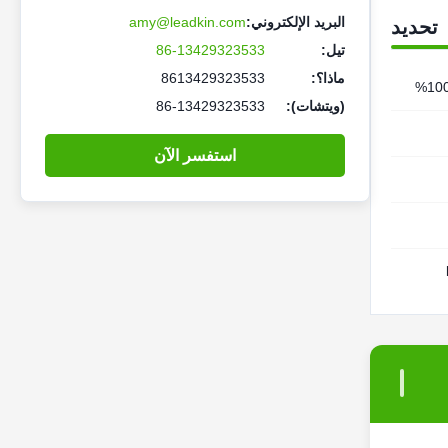
البريد الإلكتروني:
amy@leadkin.com
تحديد
تيل:
86-13429323533
ماذا؟:
8613429323533
(ويتشات):
86-13429323533
استفسر الآن