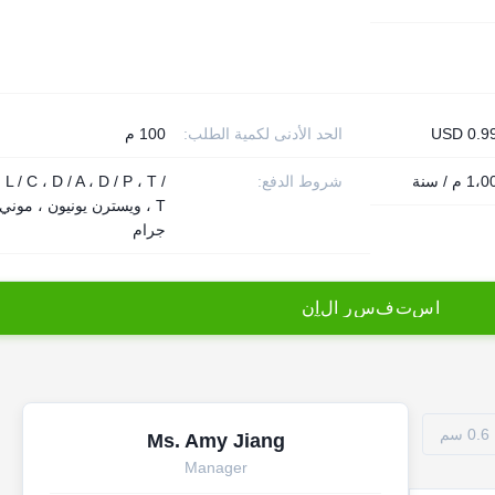
USD 0.9
الحد الأدنى لكمية الطلب:
100 م
 / سنة
شروط الدفع:
L / C ، D / A ، D / P ، T /
T ، ويسترن يونيون ، موني
جرام
ا
س
ت
ف
س
ر
ا
ل
آ
ن
Ms. Amy Jiang
Manager