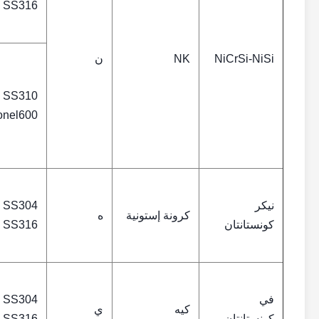
SS316
NiCrSi-NiSi
NK
ن
SS310
onel600
نيكر
SS304
كرونة إستونية
ه
كونستانتان
SS316
في
SS304
كيه
ي
كونستانتان
SS316