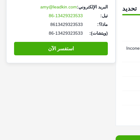
البريد الإلكتروني:
amy@leadkin.com
تحديد
تيل:
86-13429323533
ماذا؟:
8613429323533
(ويتشات):
86-13429323533
بل Inconel 600 N
استفسر الآن