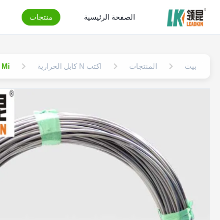
الصفحة الرئيسية
منتجات
بيت
المنتجات
اكتب N كابل الحرارية
SS304 Mi الأسلاك النح