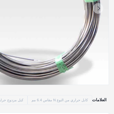
العلامات
كابل حراري من النوع N مقاس 6.4 مم
كبل مزدوج حراري AISI 316L من ا