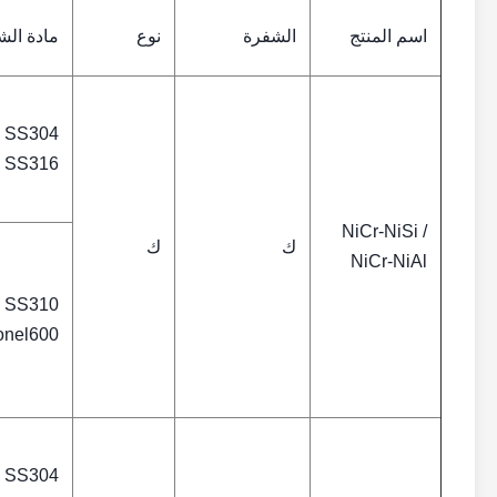
اسم المنتج
الشفرة
نوع
مادة ال
SS304
SS316
NiCr-NiSi /
ك
ك
NiCr-NiAl
SS310
onel600
SS304