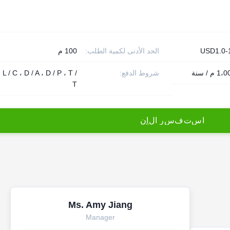
USD1.0-
الحد الأدنى لكمية الطلب:
100 م
 / سنة
شروط الدفع:
L / C ، D / A ، D / P ، T /
T
ا
س
ت
ف
س
ر
ا
ل
آ
ن
Ms. Amy Jiang
Manager