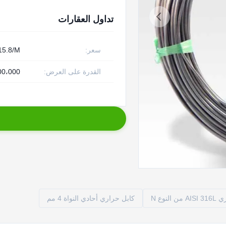
تداول العقارات
سعر:
15.8/M
القدرة على العرض:
1،000،000 م
لنوع N
كابل حراري أحادي النواة 4 مم