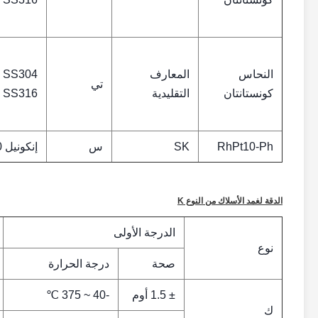
النحاس
المعارف
SS304
تي
كونستانتان
التقليدية
SS316
RhPt10-Ph
SK
س
إنكونيل 600
الدقة لغمد الأسلاك من النوع K
الدرجة الأولى
نوع
صحة
درجة الحرارة
± 1.5 أوم
-40 ~ 375 ℃
ك